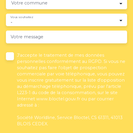
Votre commune
Vous souhaitez
-
Votre message
J'accepte le traitement de mes données
personnelles conformément au RGPD. Si vous ne
souhaitez pas faire l'objet de prospection
commerciale par voie téléphonique, vous pouvez
vous inscrire gratuitement sur la liste d'opposition
au démarchage téléphonique, prévu par l'article
L223-1 du code de la consommation, sur le site
Internet www.bloctel.gouv.fr ou par courrier
adressé à :
Société Worldline, Service Bloctel, CS 61311, 41013
BLOIS CEDEX.