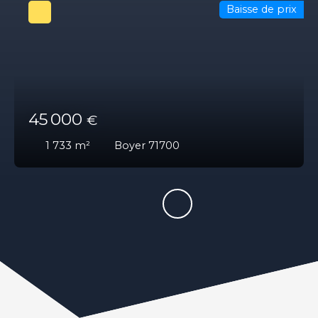
Baisse de prix
45 000
€
1 733
m²
Boyer 71700