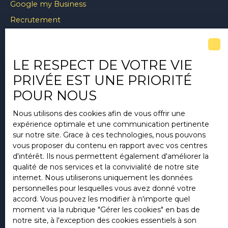
Google my Business
Recrutement
Nos honoraires
Mentions légales
LE RESPECT DE VOTRE VIE
Politique de confidentialité
PRIVÉE EST UNE PRIORITÉ
Prix m2 Clermont-Ferrand
POUR NOUS
Plan du site
Nous utilisons des cookies afin de vous offrir une
Gérer les cookies
expérience optimale et une communication pertinente
Propulsé par
sur notre site. Grace à ces technologies, nous pouvons
vous proposer du contenu en rapport avec vos centres
d'intérêt. Ils nous permettent également d'améliorer la
qualité de nos services et la convivialité de notre site
internet. Nous utiliserons uniquement les données
personnelles pour lesquelles vous avez donné votre
+33 4 73 86 99 53
accord. Vous pouvez les modifier à n'importe quel
moment via la rubrique ″Gérer les cookies″ en bas de
notre site, à l'exception des cookies essentiels à son