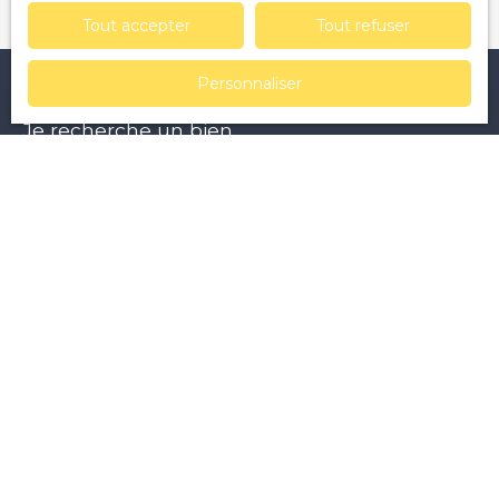
Tout accepter
Tout refuser
Personnaliser
Je recherche un bien
Vente appartement Clermont-Ferrand (63000)
Vente maison L'Abergement-Sainte-Colombe (71370)
Vente terrain Saint-Sernin-du-Bois (71200)
Vente terrain Saint-Hilaire-la-Croix (63440)
Vente appartement Châtel-Guyon (63140)
Vente maison Le Creusot (71200)
Je suis propriétaire
Estimez votre bien