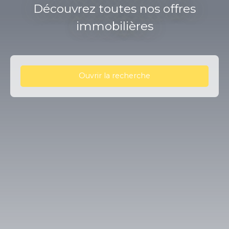
Découvrez toutes nos offres
immobilières
Ouvrir la recherche
Type d'offre
Vente
Type de bien
Terrain
Localisation
Pérignat-sur-Allier (63800)
Budget max (€)
Surface min (m²)