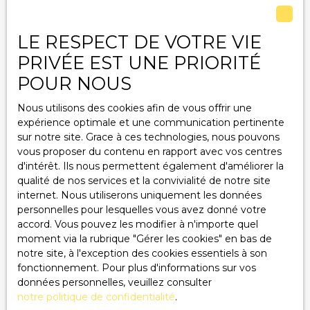
J'accepte le traitement de mes données
LE RESPECT DE VOTRE VIE
personnelles conformément au RGPD. Si vous ne
souhaitez pas faire l'objet de prospection
PRIVÉE EST UNE PRIORITÉ
commerciale par voie téléphonique, vous pouvez
POUR NOUS
vous inscrire gratuitement sur la liste d'opposition
au démarchage téléphonique, prévu par l'article
Nous utilisons des cookies afin de vous offrir une
L223-1 du code de la consommation, sur le site
expérience optimale et une communication pertinente
Internet www.bloctel.gouv.fr ou par courrier
sur notre site. Grace à ces technologies, nous pouvons
adressé à :
vous proposer du contenu en rapport avec vos centres
d'intérêt. Ils nous permettent également d'améliorer la
Société Worldline, Service Bloctel, CS 61311, 41013
qualité de nos services et la convivialité de notre site
BLOIS CEDEX.
internet. Nous utiliserons uniquement les données
personnelles pour lesquelles vous avez donné votre
Pour en savoir plus sur le traitement de vos
accord. Vous pouvez les modifier à n'importe quel
données personnelles, veuillez consulter notre
moment via la rubrique ″Gérer les cookies″ en bas de
politique de confidentialité
.
notre site, à l'exception des cookies essentiels à son
fonctionnement. Pour plus d'informations sur vos
données personnelles, veuillez consulter
Recevoir des annonces
notre politique de confidentialité
.