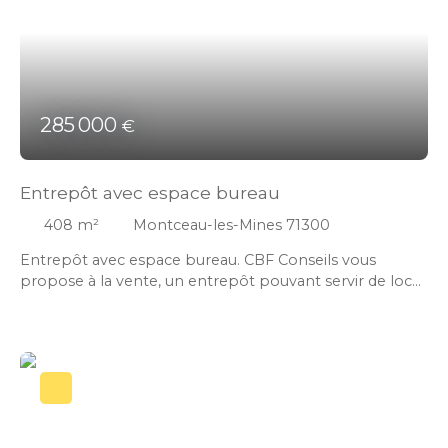
285 000
€
Entrepôt avec espace bureau
408
m²
Montceau-les-Mines 71300
Entrepôt avec espace bureau. CBF Conseils vous
propose à la vente, un entrepôt pouvant servir de local
professionnel ou commercial d'environ 410 m², situé à
Montceau-les-Mines dans un secteur facile d'accès et
passager et proche des grands axes. Cet entrepôt ce
compose d'espace pouvant servir de bureau ou de
showroom, il peut aussi être utilisé en 4 cellules
indépendantes: Un espace bureau ou showroom de
85m² avec WC Un bureau de 30 m² avec WC Un dépôt