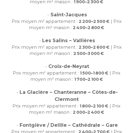
moyen m² maison :
1 900–2 300 €
Saint-Jacques
Prix moyen m² appartement :
2 200–2 500 €
| Prix
moyen m² maison :
2 400–2 800 €
Les Salins – Vallières
Prix moyen m² appartement :
2 300–2 600 €
| Prix
moyen m² maison :
2 500–3 000 €
Croix-de-Neyrat
Prix moyen m² appartement :
1 500–1 800 €
| Prix
moyen m² maison :
1 700–2 100 €
La Glacière – Chanteranne – Côtes-de-
Clermont
Prix moyen m² appartement :
1 800–2 100 €
| Prix
moyen m² maison :
2 000–2 400 €
Fontgiève / Delille – Cathédrale – Gare
Prix moyen m² appartement :
2 400–2 700 €
| Prix