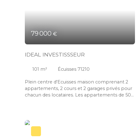
79 000
€
IDEAL INVESTISSSEUR
101
m²
Écuisses 71210
Plein centre d'Ecuisses maison comprenant 2
appartements, 2 cours et 2 garages privés pour
chacun des locataires. Les appartements de 50
m2 chacun l'un au 1er étage refait et loué depuis
de nombreuses années à la même personne
(380€)comprenant l'entrée, la cuisine, une
grande pièce à vivre de 25 m2, une chambre
avec salle de bain et toilette indépendant et au
rez de chaussé libre à la location après travaux