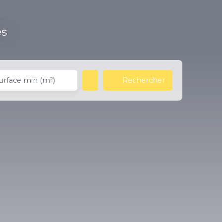
es
Rechercher
urface min (m²)