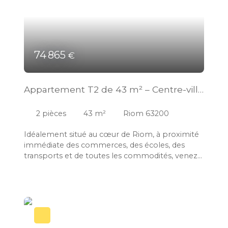
74 865
€
Appartement T2 de 43 m² – Centre-ville
de Riom
2
pièces
43
m²
Riom 63200
Idéalement situé au cœur de Riom, à proximité
immédiate des commerces, des écoles, des
transports et de toutes les commodités, venez
découvrir cet appartement T2 de 43 m², situé au
2ᵉ étage d'une copropriété bien entretenue. Cet
appartement offre une belle pièce de vie
lumineuse, une chambre, une salle de bains
avec WC ainsi qu'un fort potentiel
d'aménagement. Son état général, à rafraîchir,