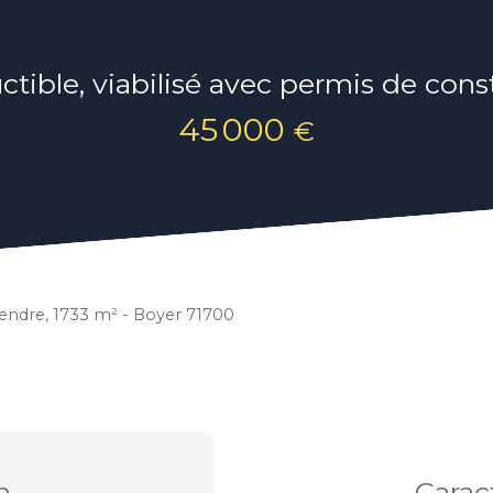
ctible, viabilisé avec permis de con
45 000
€
 vendre, 1733 m² - Boyer 71700
n
Carac