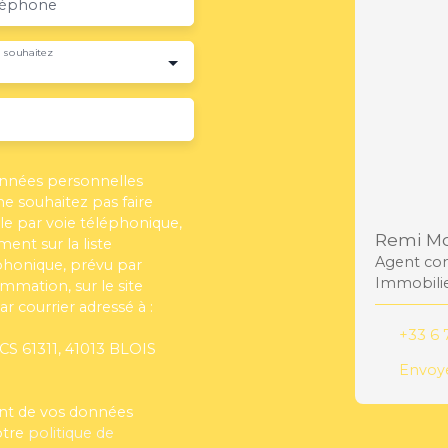
léphone
 souhaitez
onnées personnelles
 souhaitez pas faire
e par voie téléphonique,
Remi Mo
ent sur la liste
Agent com
phonique, prévu par
Immobili
ommation, sur le site
r courrier adressé à :
+33 6 
 CS 61311, 41013 BLOIS
Envoye
ment de vos données
otre
politique de