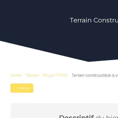
Terrain Constru
Vente
Terrain
Boyer 71700
Terrain constructible à
Retour
Descriptif
du bie