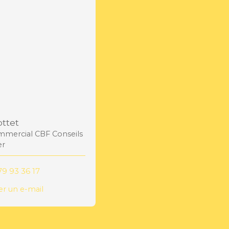
ttet
mercial CBF Conseils
er
79 93 36 17
r un e-mail