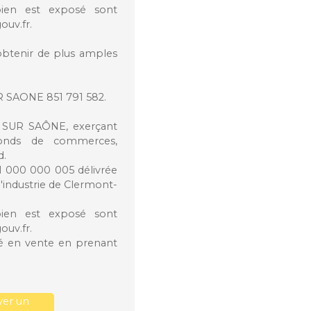
bien est exposé sont
ouv.fr.
btenir de plus amples
 SAONE 851 791 582.
 SUR SAÔNE, exerçant
 fonds de commerces,
d.
21 000 000 005 délivrée
'industrie de Clermont-
bien est exposé sont
ouv.fr.
été en vente en prenant
er un