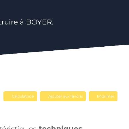
struire à BOYER.
Calculatrice
Ajouter aux favoris
Imprimer
téristiques
techniques