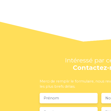
Intéressé par c
Contactez-
Merci de remplir le formulaire, nous re
les plus brefs délais.
Prénom
N