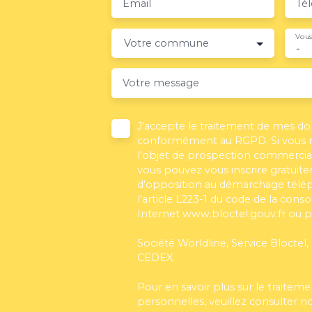
Email
Té
Vous
Votre commune
-
Votre message
J'accepte le traitement de mes d
conformément au RGPD. Si vous ne
l'objet de prospection commercial
vous pouvez vous inscrire gratuitem
d'opposition au démarchage télé
l'article L223-1 du code de la cons
Internet www.bloctel.gouv.fr ou pa
Société Worldline, Service Bloctel,
CEDEX.
Pour en savoir plus sur le traite
personnelles, veuillez consulter n