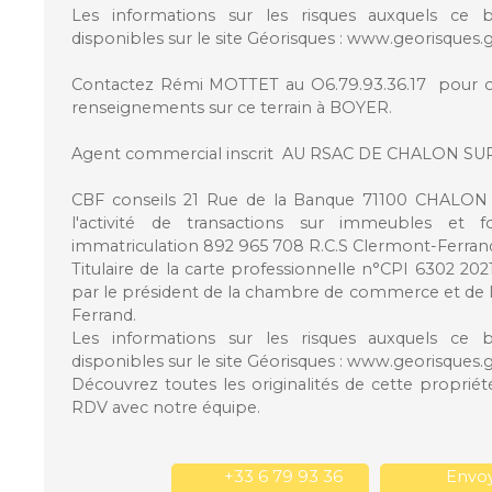
Les informations sur les risques auxquels ce 
disponibles sur le site Géorisques : www.georisques.g
Contactez Rémi MOTTET au O6.79.93.36.17 pour o
renseignements sur ce terrain à BOYER.
Agent commercial inscrit AU RSAC DE CHALON SUR
CBF conseils 21 Rue de la Banque 71100 CHALON
l'activité de transactions sur immeubles et
immatriculation 892 965 708 R.C.S Clermont-Ferran
Titulaire de la carte professionnelle n°CPI 6302 20
par le président de la chambre de commerce et de l
Ferrand.
Les informations sur les risques auxquels ce 
disponibles sur le site Géorisques : www.georisques.g
Découvrez toutes les originalités de cette propri
RDV avec notre équipe.
+33 6 79 93 36
Envoy