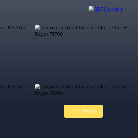
ilière
Nos biens vendus
Nos honoraires
Blog
Contact
+ de photos