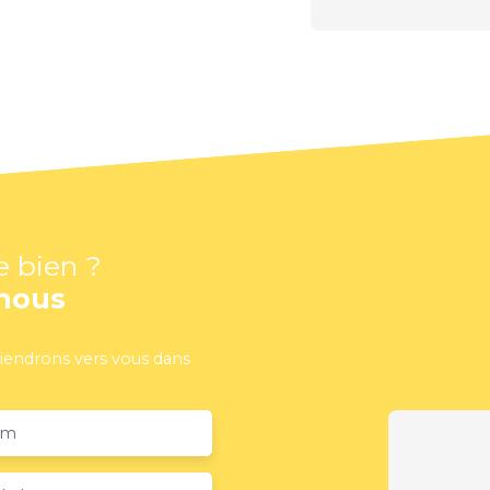
e bien ?
nous
viendrons vers vous dans
om