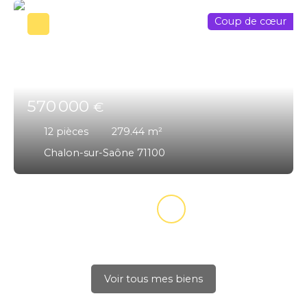
Coup de cœur
570 000
€
12
pièces
279.44
m²
Chalon-sur-Saône 71100
Voir tous mes biens