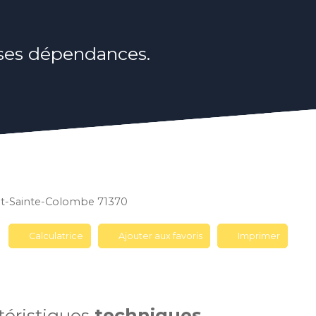
ses dépendances.
ent-Sainte-Colombe 71370
Calculatrice
Ajouter aux favoris
Imprimer
téristiques
techniques