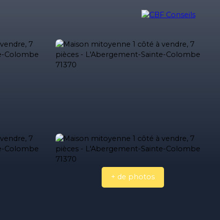
ilière
Nos biens vendus
Nos honoraires
Blog
Contact
+ de photos