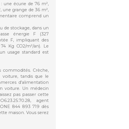
 une écurie de 76 m²,
², une grange de 36 m²,
mentaire comprend un
 ou de stockage, dans un
lasse énergie F (327
otée F, impliquant des
e 74 Kg CO2/m²/an). Le
un usage standard est
es commodités. Crèche,
voiture, tandis que le
mmerces d'alimentation
n voiture. Un médecin
aissez pas passer cette
.23.25.70.28, agent
ONE 844 893 719 dès
ette maison. Vous serez