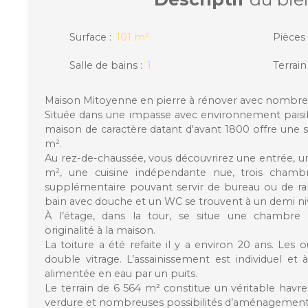
Surface
:
101
m²
Pièces
Salle de bains
:
1
Terrain
Maison Mitoyenne en pierre à rénover avec nombr
Située dans une impasse avec environnement paisib
maison de caractère datant d'avant 1800 offre une s
m².
Au rez-de-chaussée, vous découvrirez une entrée, u
m², une cuisine indépendante nue, trois chambr
supplémentaire pouvant servir de bureau ou de r
bain avec douche et un WC se trouvent à un demi ni
À l’étage, dans la tour, se situe une chambre
originalité à la maison.
La toiture a été refaite il y a environ 20 ans. Les 
double vitrage. L’assainissement est individuel et 
alimentée en eau par un puits.
Le terrain de 6 564 m² constitue un véritable havre 
verdure et nombreuses possibilités d’aménagement