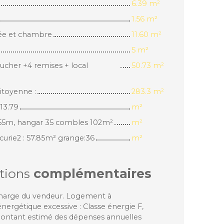
6.39 m²
1.56 m²
rée et chambre
11.60 m²
5 m²
ucher +4 remises + local
50.73 m²
toyenne :
283.3 m²
 13.79
m²
8.55m, hangar 35 combles 102m²
m²
écurie2 : 57.85m² grange:36
m²
tions
complémentaires
charge du vendeur. Logement à
rgétique excessive : Classe énergie F,
Montant estimé des dépenses annuelles