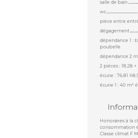
salle de bain
wc
pièce entre ent
dégagement
dépendance 1 : b
poubelle
dépendance 2 mi
2 pièces : 18.28 +
écurie : 76.81 h
écurie 1 : 40 m² 
Informa
Honoraires à la 
consommation éne
Classe climat F 