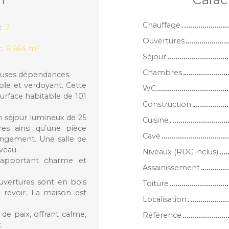
Chauffage
:
7
Ouvertures
:
6 564
m²
Séjour
Chambres
euses dépendances.
le et verdoyant. Cette
WC
urface habitable de 101
Construction
n séjour lumineux de 25
Cuisine
es ainsi qu’une pièce
Cave
angement. Une salle de
veau.
Niveaux (RDC inclus)
 apportant charme et
Assainissement
ouvertures sont en bois
Toiture
à revoir. La maison est
Localisation
de paix, offrant calme,
Référence
.