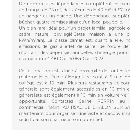
De nombreuses dépendances complètent ce bien :
un hangar de 35 m², deux écuries de 40 m² et 57 m
un hangar et un garage. Une dépendance supplé
bûcher, quatre remises ainsi qu’un local poubelle.
Un bien rare, idéal pour un projet familial, agricole
cadre naturel privilégié.Cette maison a une c
kWh/m²/an). La classe climat est, quant à elle, n
émissions de gaz à effet de serre (de l'ordre d
montant des dépenses annuelles d'énergie pour 
estimé entre 4 481 € et 6 064 € en 2023.
Cette maison est située à proximité de toutes l
maternelle et école élémentaire sont à 5 min en 
collège est à 10 min. Plusieurs restaurants et co
générale sont également accessibles en 10 min e
généraliste est également à 10 min en voiture.Ne l
opportunité. Contactez Céline PERRIN au O6
commercial inscrit AU RSAC DE CHALON SUR SA
maintenant pour organiser une visite et découvrir c
séduit par son charme et son potentiel.