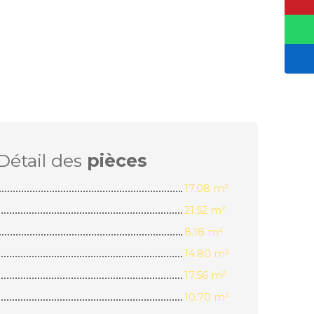
Détail des
pièces
17.08 m²
21.52 m²
8.18 m²
14.80 m²
17.56 m²
10.70 m²