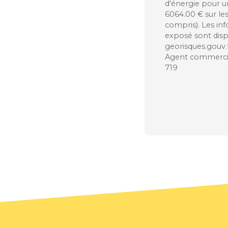
d'énergie pour u
6064.00 € sur le
compris). Les inf
exposé sont dispo
georisques.gouv.f
Agent commercial
719