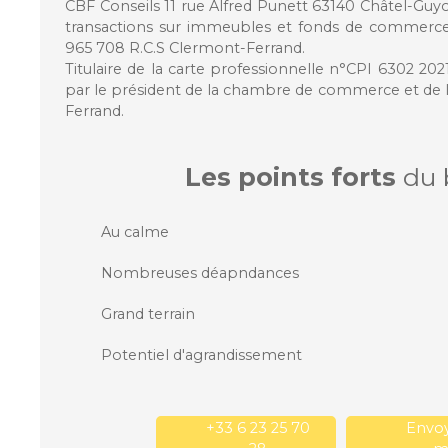
CBF Conseils 11 rue Alfred Punett 63140 Châtel-Guyon
transactions sur immeubles et fonds de commerce
965 708 R.C.S Clermont-Ferrand.
Titulaire de la carte professionnelle n°CPI 6302 20
par le président de la chambre de commerce et de l
Ferrand.
Les points forts
du 
Au calme
Nombreuses déapndances
Grand terrain
Potentiel d'agrandissement
+33 6 23 25 70
Envoy