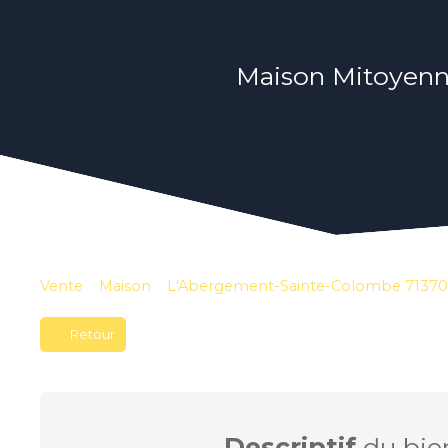
Maison Mitoyenn
Vente
Maison
L'Abergement-Sainte-Colombe 71370
Retour
Descriptif
du bie