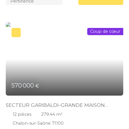
Pertinence
Coup de cœur
570 000
€
SECTEUR GARIBALDI-GRANDE MAISON
FAMILIALE-12 PIECES-TERRASSSE-JARDIN-
12
pièces
279.44
m²
COUR-GARAGE-APPARTEMENT LOUE.
Chalon-sur-Saône 71100