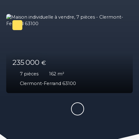
235 000
€
7
pièces
162
m²
Clermont-Ferrand 63100