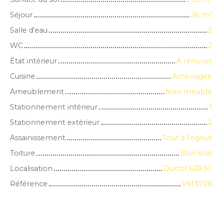
Séjour
26
m²
Salle d'eau
2
WC
2
État intérieur
A rénover
Cuisine
Aménagée
Ameublement
Non meublé
Stationnement intérieur
1
Stationnement extérieur
2
Assainissement
Tout à l'égout
Toiture
Bon état
Localisation
Durtol 63830
Référence
VM3706