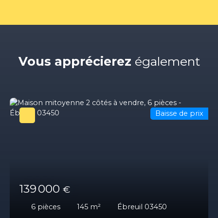
Vous apprécierez
également
Baisse de prix
139 000
€
6
pièces
145
m²
Ébreuil 03450