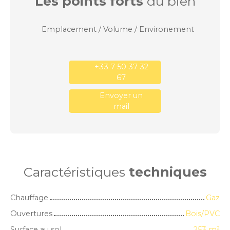
Les points forts
du bien
Emplacement / Volume / Environement
+33 7 50 37 32
67
Envoyer un
mail
Caractéristiques
techniques
Chauffage
Gaz
Ouvertures
Bois/PVC
Surface au sol
253
m²