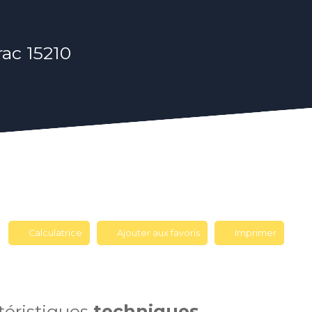
rac 15210
Calculatrice
Ajouter aux favoris
Imprimer
téristiques
techniques