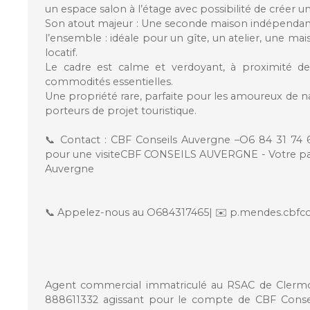
un espace salon à l’étage avec possibilité de créer u
Son atout majeur : Une seconde maison indépenda
l’ensemble : idéale pour un gîte, un atelier, une ma
locatif.
Le cadre est calme et verdoyant, à proximité de
commodités essentielles.
Une propriété rare, parfaite pour les amoureux de nat
porteurs de projet touristique.
📞 Contact : CBF Conseils Auvergne –O6 84 31 74
pour une visiteCBF CONSEILS AUVERGNE - Votre pa
Auvergne
📞 Appelez-nous au O684317465| ✉️ p.mendes.cbfc
Agent commercial immatriculé au RSAC de Clermon
888611332 agissant pour le compte de CBF Conseils