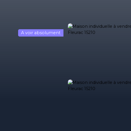
A voir absolument
ses
Acheter
Louer
Estimez votre bien
Estimation immob