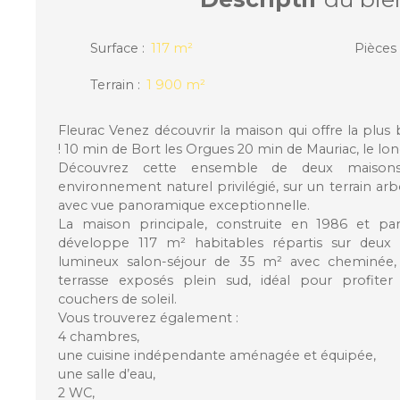
Surface
:
117
m²
Pièces
Terrain
:
1 900
m²
Fleurac Venez découvrir la maison qui offre la plus 
! 10 min de Bort les Orgues 20 min de Mauriac, le long
Découvrez cette ensemble de deux maisons
environnement naturel privilégié, sur un terrain ar
avec vue panoramique exceptionnelle.
La maison principale, construite en 1986 et par
développe 117 m² habitables répartis sur deux n
lumineux salon-séjour de 35 m² avec cheminée,
terrasse exposés plein sud, idéal pour profite
couchers de soleil.
Vous trouverez également :
4 chambres,
une cuisine indépendante aménagée et équipée,
une salle d’eau,
2 WC,