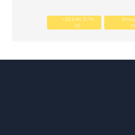
+33 6 84 31 74
Envoy
65
ma