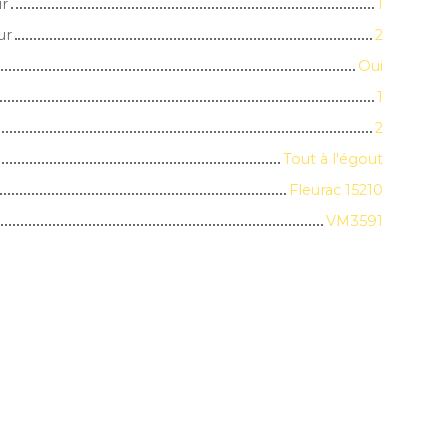
ur
1
ur
2
Oui
1
2
Tout à l'égout
Fleurac 15210
VM3591