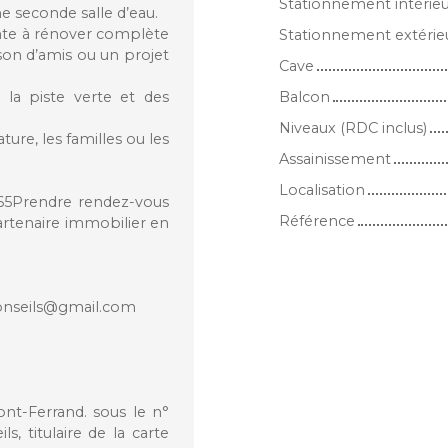
Stationnement intérie
ne seconde salle d’eau.
nte à rénover complète
Stationnement extérie
ison d’amis ou un projet
Cave
 la piste verte et des
Balcon
Niveaux (RDC inclus)
ure, les familles ou les
Assainissement
Localisation
 65Prendre rendez-vous
Référence
rtenaire immobilier en
onseils@gmail.com
t-Ferrand. sous le n°
, titulaire de la carte