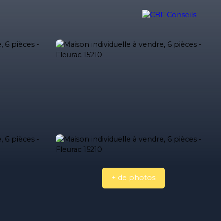
ilière
Nos biens vendus
Nos honoraires
Blog
Contact
+ de photos