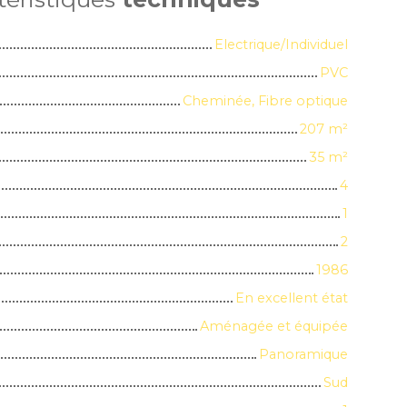
Electrique/Individuel
PVC
Cheminée, Fibre optique
207
m²
35
m²
4
1
2
1986
En excellent état
Aménagée et équipée
Panoramique
Sud