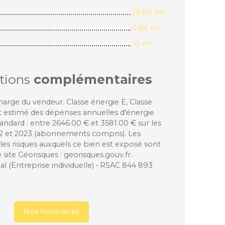
29.69 m²
0.64 m²
10 m²
tions
complémentaires
harge du vendeur. Classe énergie E, Classe
 estimé des dépenses annuelles d'énergie
andard : entre 2646.00 € et 3581.00 € sur les
22 et 2023 (abonnements compris). Les
les risques auxquels ce bien est exposé sont
e site Géorisques : georisques.gouv.fr.
 (Entreprise individuelle) • RSAC 844 893
Nos honoraires