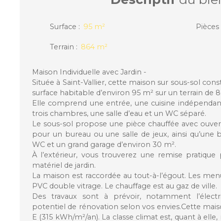
Surface
:
95
m²
Pièces
Terrain
:
864
m²
Maison Individuelle avec Jardin -
Située à Saint-Vallier, cette maison sur sous-sol cons
surface habitable d’environ 95 m² sur un terrain de 
Elle comprend une entrée, une cuisine indépendant
trois chambres, une salle d’eau et un WC séparé.
Le sous-sol propose une pièce chauffée avec ouvertur
pour un bureau ou une salle de jeux, ainsi qu’une 
WC et un grand garage d’environ 30 m².
À l’extérieur, vous trouverez une remise pratiqu
matériel de jardin.
La maison est raccordée au tout-à-l’égout. Les menu
PVC double vitrage. Le chauffage est au gaz de ville.
Des travaux sont à prévoir, notamment l’électri
potentiel de rénovation selon vos envies.Cette mais
E (315 kWh/m²/an). La classe climat est, quant à elle