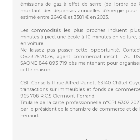
émissions de gaz à effet de serre (de l'ordre d
montant des dépenses annuelles d'énergie pour 
estimé entre 2646 € et 3581 € en 2023.
Les commodités les plus proches incluent plu
minutes à pied, une école à 10 minutes en voiture, 
en voiture.
Ne laissez pas passer cette opportunité. Conta
O6.23.25.70.28, agent commercial inscrit AU
SAONE 844 893 719 dès maintenant pour organiser u
cette maison.
CBF Conseils 11 rue Alfred Punett 63140 Châtel-Guyon
transactions sur immeubles et fonds de commerce
965 708 R.C.S Clermont-Ferrand.
Titulaire de la carte professionnelle n°CPI 6302 20
par le président de la chambre de commerce et de l
Ferrand.