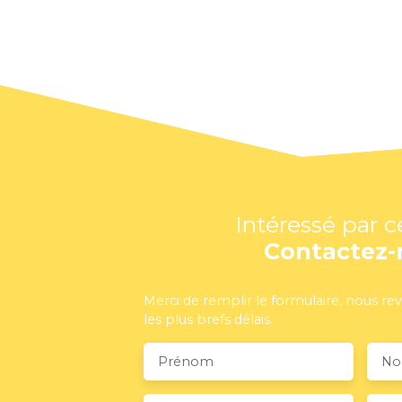
Intéressé par c
Contactez-
Merci de remplir le formulaire, nous re
les plus brefs délais.
Prénom
N