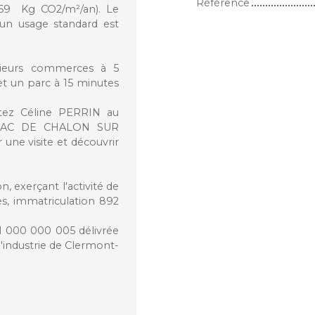
Référence
e 69 Kg CO2/m²/an). Le
un usage standard est
sieurs commerces à 5
et un parc à 15 minutes
ctez Céline PERRIN au
 RSAC DE CHALON SUR
ne visite et découvrir
, exerçant l'activité de
s, immatriculation 892
21 000 000 005 délivrée
'industrie de Clermont-