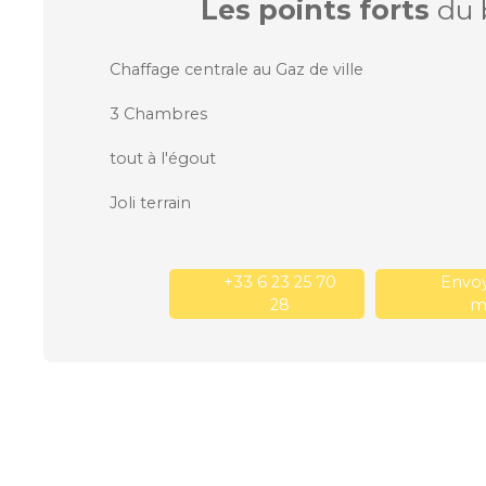
Les points forts
du 
Chaffage centrale au Gaz de ville
3 Chambres
tout à l'égout
Joli terrain
+33 6 23 25 70
Envoy
28
ma