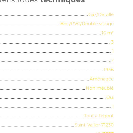
Gaz/De ville
Bois/PVC/Double vitrage
16
m²
3
1
2
1966
Aménagée
Non meublé
Oui
1
Tout à l'égout
Saint-Vallier 71230