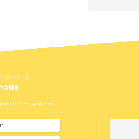
e bien ?
nous
viendrons vers vous dans
om