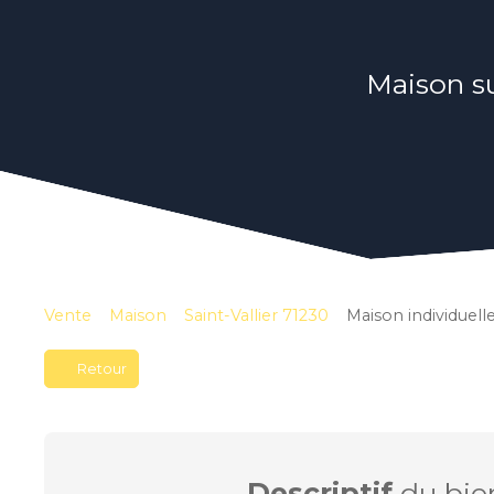
Maison su
Vente
Maison
Saint-Vallier 71230
Maison individuelle
Retour
Descriptif
du bie