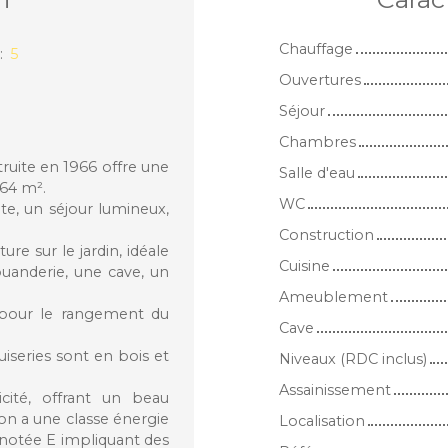
Chauffage
:
5
Ouvertures
Séjour
Chambres
truite en 1966 offre une
Salle d'eau
864 m².
WC
e, un séjour lumineux,
Construction
e sur le jardin, idéale
Cuisine
buanderie, une cave, un
Ameublement
e pour le rangement du
Cave
iseries sont en bois et
Niveaux (RDC inclus)
Assainissement
cité, offrant un beau
on a une classe énergie
Localisation
, notée E impliquant des