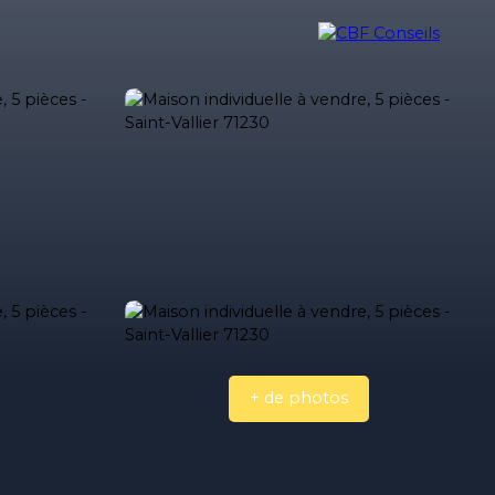
ilière
Nos biens vendus
Nos honoraires
Blog
Contact
+ de photos