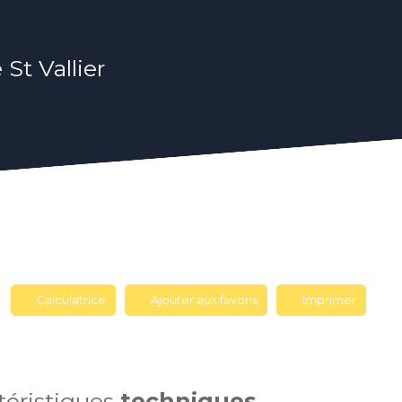
St Vallier
Calculatrice
Ajouter aux favoris
Imprimer
téristiques
techniques