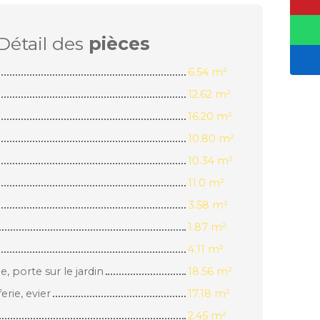
Détail des
pièces
6.54 m²
12.62 m²
16.20 m²
10.80 m²
10.34 m²
11.0 m²
3.58 m²
1.87 m²
4.11 m²
e, porte sur le jardin
18.56 m²
erie, evier
17.18 m²
2.45 m²