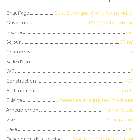
Chauffage
Bois, Electrique, Granulés/Individuel
Ouvertures
PVC/Double vitrage
Piscine
Oui
Séjour
50
m²
Chambres
6
Salle d'eau
2
WC
3
Construction
1700
État intérieur
Rafraîchi
Cuisine
Aménagée et équipée/Américaine
Ameublement
Non meublé
Vue
Campagne
Cave
Oui
Description de la piscine
8x4 avec pompe à chaleur