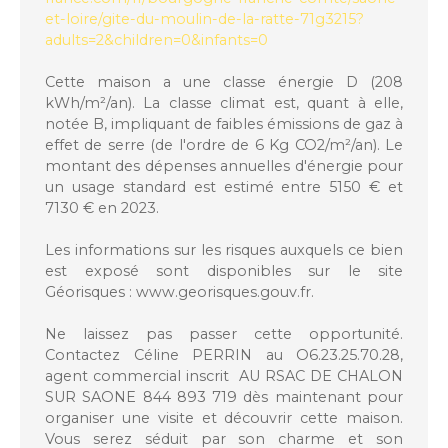
et-loire/gite-du-moulin-de-la-ratte-71g3215?
adults=2&children=0&infants=0
Cette maison a une classe énergie D (208
kWh/m²/an). La classe climat est, quant à elle,
notée B, impliquant de faibles émissions de gaz à
effet de serre (de l'ordre de 6 Kg CO2/m²/an). Le
montant des dépenses annuelles d'énergie pour
un usage standard est estimé entre 5150 € et
7130 € en 2023.
Les informations sur les risques auxquels ce bien
est exposé sont disponibles sur le site
Géorisques : www.georisques.gouv.fr.
Ne laissez pas passer cette opportunité.
Contactez Céline PERRIN au O6.23.25.70.28,
agent commercial inscrit AU RSAC DE CHALON
SUR SAONE 844 893 719 dès maintenant pour
organiser une visite et découvrir cette maison.
Vous serez séduit par son charme et son