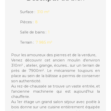
Surface
:
310
m²
Pièces
:
8
Salle de bains
:
1
Terrain
:
7 985
m²
Pour les amoureux des pierres et de la verdure,
Venez découvrir cet ancien moulin d'environ
310m² , atelier, grange, écuries... sur un terrain de
près de 7900m². Le mécanisme toujours en
place au sein de la bâtisse a permis de conserver
son authenticité.
Au rez-de-chaussée se trouve un vaste entrée, et
l'ancienne machinerie qui est aujourd'hui la
chaufferie.
Au 1er étage un grand salon séjour avec poêle à
bois donne sur une cuisine entièrement équipée