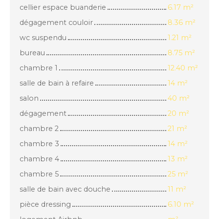
cellier espace buanderie
6.17 m²
dégagement couloir
8.36 m²
wc suspendu
1.21 m²
bureau
8.75 m²
chambre 1
12.40 m²
salle de bain à refaire
14 m²
salon
40 m²
dégagement
20 m²
chambre 2
21 m²
chambre 3
14 m²
chambre 4
13 m²
chambre 5
25 m²
salle de bain avec douche
11 m²
pièce dressing
6.10 m²