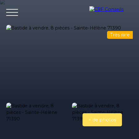
Très rare
Accueil
Nos agences immobilieres
Bureaux et entrepri
Estimation
+ de photos