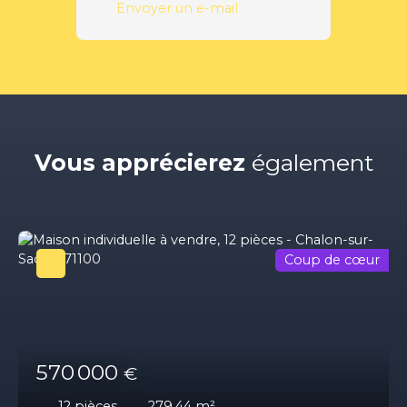
Envoyer un e-mail
Vous apprécierez
également
Coup de cœur
570 000
€
12
pièces
279.44
m²