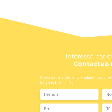
Intéressé par c
Contactez-
Merci de remplir le formulaire, nous re
les plus brefs délais.
Prénom
N
Email
Té