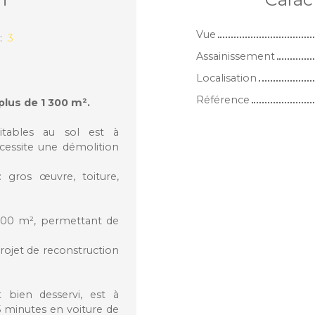
Vue
:
3
Assainissement
Localisation
Référence
plus de 1 300 m².
tables au sol est à
cessite une démolition
 gros œuvre, toiture,
1 300 m², permettant de
rojet de reconstruction
 bien desservi, est à
5 minutes en voiture de