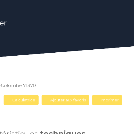
er
te-Colombe 71370
Calculatrice
Ajouter aux favoris
Imprimer
téristiques
techniques