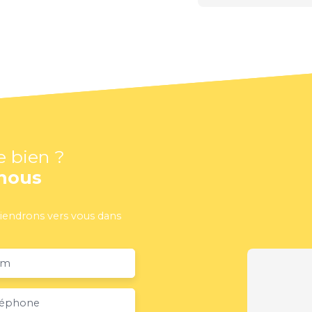
e bien ?
nous
viendrons vers vous dans
om
léphone