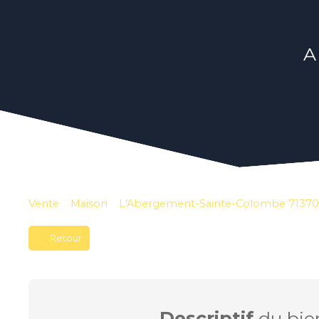
A
Vente
Maison
L'Abergement-Sainte-Colombe 71370
Retour
Descriptif
du bie