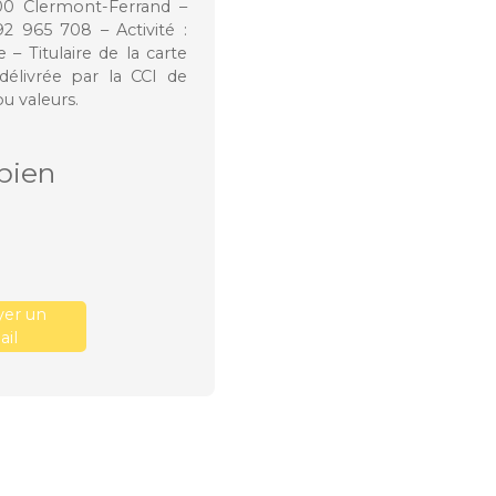
100 Clermont-Ferrand –
 965 708 – Activité :
 Titulaire de la carte
élivrée par la CCI de
u valeurs.
bien
er un
il