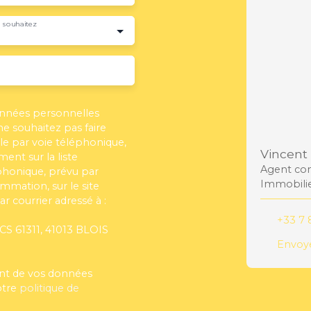
 souhaitez
onnées personnelles
 souhaitez pas faire
e par voie téléphonique,
Vincent 
ent sur la liste
Agent com
phonique, prévu par
Immobili
ommation, sur le site
r courrier adressé à :
+33 7 
 CS 61311, 41013 BLOIS
Envoye
ment de vos données
otre
politique de