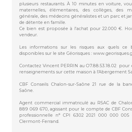
plusieurs restaurants. À 10 minutes en voiture, vo
maternelles, élémentaires, des collèges, des ma
générale, des médecins généralistes et un parc et 
de détente en famille.
Ce bien est proposée à l'achat pour 22.000 €. Hon
vendeur.
Les informations sur les risques aux quels ce
disponibles sur le site Géorisques : www.georisques.g
Contactez Vincent PERRIN au O7.88.53.18.02 pour 
renseignements sur cette maison à l'Abergement S
CBF Conseils Chalon-sur-Saône 21 rue de la ban
Saône.
Agent commercial immatriculé au RSAC de Chalon
889 069 670, agissant pour le compte de CBF Conseils
professionnelle n° CPI 6302 2021 000 000 005 d
Clermont-Ferrand.