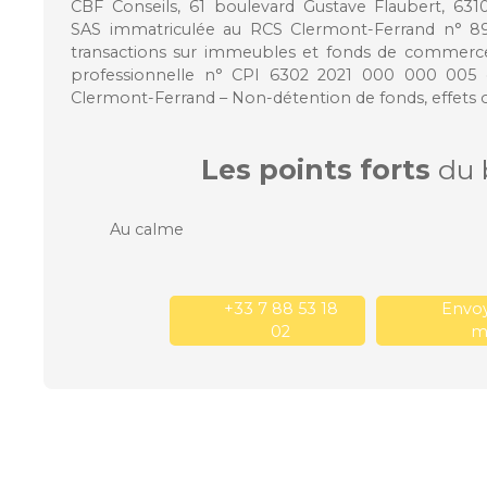
CBF Conseils, 61 boulevard Gustave Flaubert, 63
SAS immatriculée au RCS Clermont-Ferrand n° 892
transactions sur immeubles et fonds de commerce –
professionnelle n° CPI 6302 2021 000 000 005 d
Clermont-Ferrand – Non-détention de fonds, effets o
Les points forts
du 
Au calme
+33 7 88 53 18
Envoy
02
ma