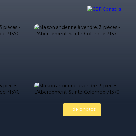
ilière
Nos biens vendus
Nos honoraires
Blog
Contact
+ de photos