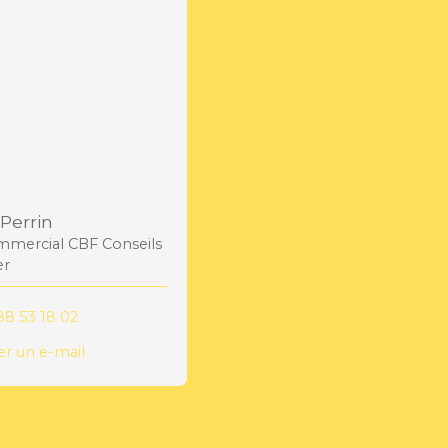
Perrin
mercial CBF Conseils
er
88 53 18 02
r un e-mail