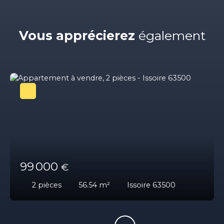
Vous apprécierez
également
99 000
€
2
pièces
56.54
m²
Issoire 63500