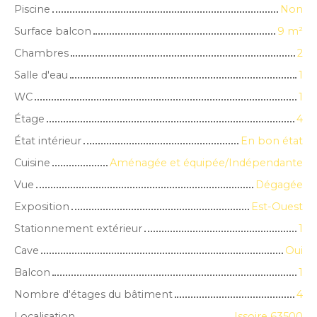
Piscine
Non
Surface balcon
9
m²
Chambres
2
Salle d'eau
1
WC
1
Étage
4
État intérieur
En bon état
Cuisine
Aménagée et équipée/Indépendante
Vue
Dégagée
Exposition
Est-Ouest
Stationnement extérieur
1
Cave
Oui
Balcon
1
Nombre d'étages du bâtiment
4
Localisation
Issoire 63500