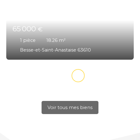
65 000
€
1
pièce
18.26
m²
Besse-et-Saint-Anastaise 63610
Voir tous mes biens