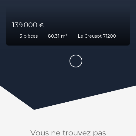
139 000
€
3
pièces
80.31
m²
Le Creusot 71200
Vous ne trouvez pas