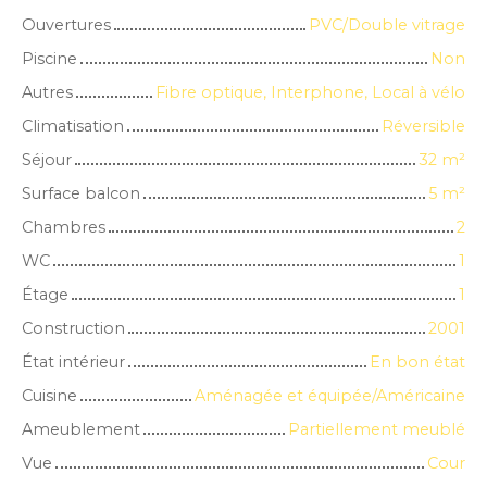
Ouvertures
PVC/Double vitrage
Piscine
Non
Autres
Fibre optique, Interphone, Local à vélo
Climatisation
Réversible
Séjour
32
m²
Surface balcon
5
m²
Chambres
2
WC
1
Étage
1
Construction
2001
État intérieur
En bon état
Cuisine
Aménagée et équipée/Américaine
Ameublement
Partiellement meublé
Vue
Cour