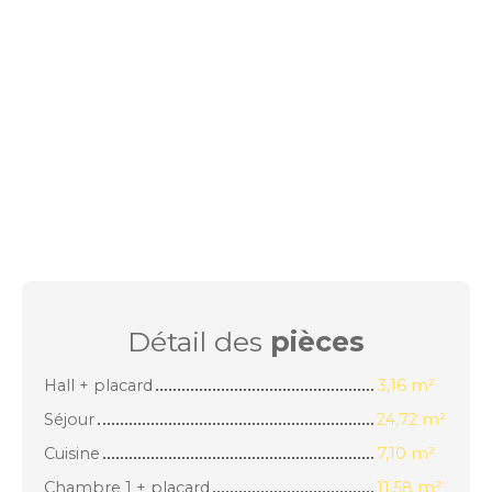
Détail des
pièces
Hall + placard
3,16 m²
Séjour
24,72 m²
Cuisine
7,10 m²
Chambre 1 + placard
11,58 m²