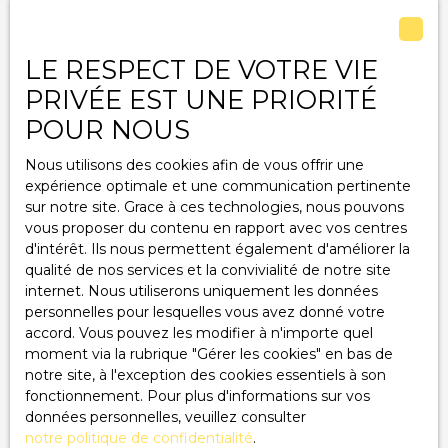
Pièces min
LE RESPECT DE VOTRE VIE
J'accepte le traitement de mes données
PRIVÉE EST UNE PRIORITÉ
personnelles conformément au RGPD. Si vous ne
POUR NOUS
souhaitez pas faire l'objet de prospection
commerciale par voie téléphonique, vous pouvez
Nous utilisons des cookies afin de vous offrir une
vous inscrire gratuitement sur la liste d'opposition
expérience optimale et une communication pertinente
au démarchage téléphonique, prévu par l'article
sur notre site. Grace à ces technologies, nous pouvons
L223-1 du code de la consommation, sur le site
vous proposer du contenu en rapport avec vos centres
Internet www.bloctel.gouv.fr ou par courrier
d'intérêt. Ils nous permettent également d'améliorer la
adressé à :
qualité de nos services et la convivialité de notre site
internet. Nous utiliserons uniquement les données
Société Worldline, Service Bloctel, CS 61311, 41013
personnelles pour lesquelles vous avez donné votre
BLOIS CEDEX.
accord. Vous pouvez les modifier à n'importe quel
moment via la rubrique ″Gérer les cookies″ en bas de
Pour en savoir plus sur le traitement de vos
notre site, à l'exception des cookies essentiels à son
données personnelles, veuillez consulter notre
fonctionnement. Pour plus d'informations sur vos
politique de confidentialité
.
données personnelles, veuillez consulter
notre politique de confidentialité
.