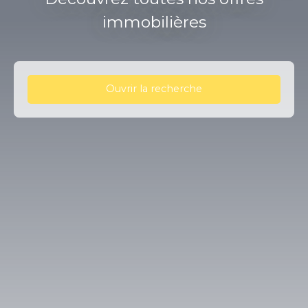
immobilières
Ouvrir la recherche
Type d'offre
Vente
Type de bien
Appartement
Localisation
Gerzat (63360)
Budget max (€)
Surface min (m²)