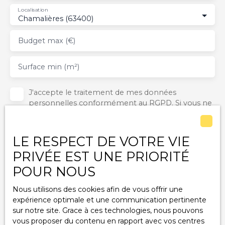
Localisation
Chamalières (63400)
Budget max (€)
Surface min (m²)
J'accepte le traitement de mes données
personnelles conformément au RGPD. Si vous ne
souhaitez pas faire l'objet de prospection
commerciale par voie téléphonique, vous pouvez
vous inscrire gratuitement sur la liste d'opposition
LE RESPECT DE VOTRE VIE
au démarchage téléphonique, prévu par l'article
PRIVÉE EST UNE PRIORITÉ
L223-1 du code de la consommation, sur le site
Internet www.bloctel.gouv.fr ou par courrier
POUR NOUS
adressé à :
Nous utilisons des cookies afin de vous offrir une
Société Worldline, Service Bloctel, CS 61311, 41013
expérience optimale et une communication pertinente
BLOIS CEDEX.
sur notre site. Grace à ces technologies, nous pouvons
vous proposer du contenu en rapport avec vos centres