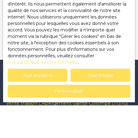
Pour en savoir plus sur le traitement de vos
d'intérêt. Ils nous permettent également d'améliorer la
données personnelles, veuillez consulter notre
qualité de nos services et la convivialité de notre site
politique de confidentialité
.
internet. Nous utiliserons uniquement les données
personnelles pour lesquelles vous avez donné votre
accord. Vous pouvez les modifier à n'importe quel
Recevoir des annonces
moment via la rubrique ″Gérer les cookies″ en bas de
notre site, à l'exception des cookies essentiels à son
fonctionnement. Pour plus d'informations sur vos
données personnelles, veuillez consulter
notre politique de confidentialité
.
Tout accepter
Tout refuser
Je recherche un bien
Personnaliser
Vente appartement Clermont-Ferrand (63000)
Vente maison L'Abergement-Sainte-Colombe (71370)
Vente terrain Saint-Sernin-du-Bois (71200)
Vente terrain Saint-Hilaire-la-Croix (63440)
Vente appartement Châtel-Guyon (63140)