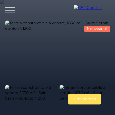
Nouveauté
Accueil
Nos agences immobilieres
Bureaux et entrepri
Estimation
+ de photos