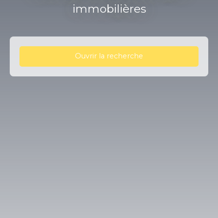
immobilières
Ouvrir la recherche
Type d'offre
Vente
Type de bien
Maison
Localisation
Villeneuve-d'Allier (43380)
Budget max (€)
Surface min (m²)