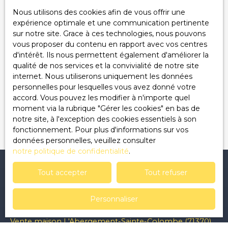
adressé à :
Nous utilisons des cookies afin de vous offrir une
expérience optimale et une communication pertinente
Société Worldline, Service Bloctel, CS 61311, 41013
sur notre site. Grace à ces technologies, nous pouvons
BLOIS CEDEX.
vous proposer du contenu en rapport avec vos centres
d'intérêt. Ils nous permettent également d'améliorer la
Pour en savoir plus sur le traitement de vos
qualité de nos services et la convivialité de notre site
données personnelles, veuillez consulter notre
internet. Nous utiliserons uniquement les données
politique de confidentialité
.
personnelles pour lesquelles vous avez donné votre
accord. Vous pouvez les modifier à n'importe quel
Recevoir des annonces
moment via la rubrique ″Gérer les cookies″ en bas de
notre site, à l'exception des cookies essentiels à son
fonctionnement. Pour plus d'informations sur vos
données personnelles, veuillez consulter
notre politique de confidentialité
.
Tout accepter
Tout refuser
Je recherche un bien
Personnaliser
Vente appartement Clermont-Ferrand (63000)
Vente maison L'Abergement-Sainte-Colombe (71370)