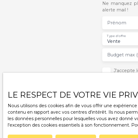
Ne manquez plu
alerte mail !
Prénom
Type d'offre
Vente
Budget max (
J'accepte
ne souhait
pouvez vou
téléphoniq
LE RESPECT DE VOTRE VIE PRI
www.blocte
Nous utilisons des cookies afin de vous offrir une expérien
Société Wo
contenu en rapport avec vos centres d'intérêt. Ils nous perme
les données personnelles pour lesquelles vous avez donné vot
Pour en sa
l'exception des cookies essentiels à son fonctionnement. Pou
notre
poli