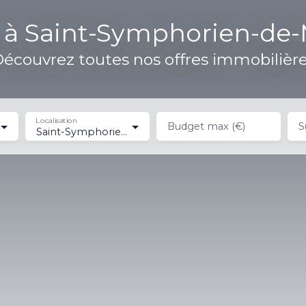
 à Saint-Symphorien-de
écouvrez toutes nos offres immobilièr
Localisation
Budget max (€)
S
Saint-Symphorien-de-Marmagne (71710)