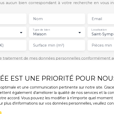
s aucun bien correspondant à votre recherche en vous ins
Nom
Email
Type de bien
Localisation
Maison
€)
Surface min (m²)
Pièces min
 le traitement de mes données personnelles conformément a
ez pas faire l'objet de prospection commerciale par voie tél
s inscrire gratuitement sur la liste d'opposition au démarcha
ue, prévu par l'article L223-1 du code de la consommation, sur 
VÉE EST UNE PRIORITÉ POUR NOU
l.gouv.fr ou par courrier adressé à :
ce optimale et une communication pertinente sur notre site. Gra
rldline, Service Bloctel, CS 61311, 41013 BLOIS CEDEX.
ttent également d'améliorer la qualité de nos services et la conv
re accord. Vous pouvez les modifier à n'importe quel moment via
voir plus sur le traitement de vos données personnelles, veuil
r plus d'informations sur vos données personnelles, veuillez con
tique de confidentialité
.