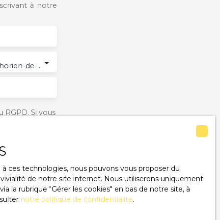
crivant à notre
Saint-Symphorien-de-Marmagne (71710)
u RGPD. Si vous
éphonique, vous
ge
le site Internet
S
ce à ces technologies, nous pouvons vous proposer du
ivialité de notre site internet. Nous utiliserons uniquement
 la rubrique ″Gérer les cookies″ en bas de notre site, à
lez consulter
sulter
notre politique de confidentialité
.