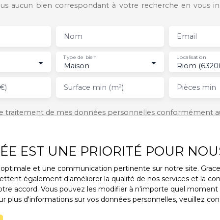
s aucun bien correspondant à votre recherche en vous ins
Nom
Email
Type de bien
Localisation
Maison
Riom (6320
€)
Surface min (m²)
Pièces min
 le traitement de mes données personnelles conformément a
ez pas faire l'objet de prospection commerciale par voie tél
s inscrire gratuitement sur la liste d'opposition au démarcha
ue, prévu par l'article L223-1 du code de la consommation, sur 
VÉE EST UNE PRIORITÉ POUR NOU
l.gouv.fr ou par courrier adressé à :
ce optimale et une communication pertinente sur notre site. Gra
rldline, Service Bloctel, CS 61311, 41013 BLOIS CEDEX.
ttent également d'améliorer la qualité de nos services et la conv
re accord. Vous pouvez les modifier à n'importe quel moment via
voir plus sur le traitement de vos données personnelles, veuil
r plus d'informations sur vos données personnelles, veuillez con
tique de confidentialité
.