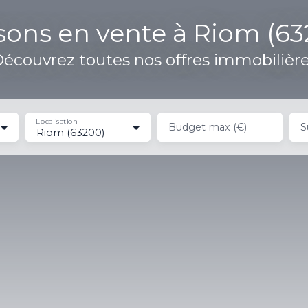
sons en vente à Riom (63
écouvrez toutes nos offres immobilièr
Localisation
Budget max (€)
S
Riom (63200)