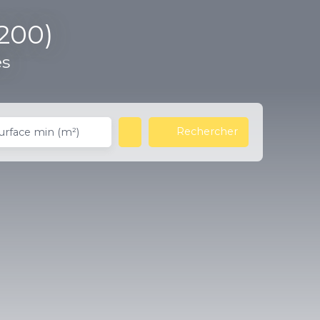
200)
es
Rechercher
urface min (m²)