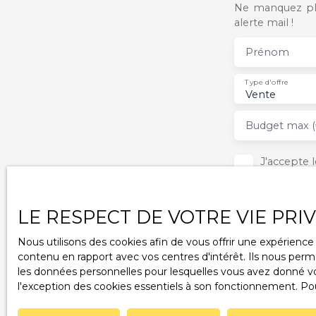
Ne manquez plu
alerte mail !
Prénom
Type d'offre
Vente
Budget max (
J'accepte
ne souhait
pouvez vou
téléphoniq
LE RESPECT DE VOTRE VIE PRI
www.blocte
Nous utilisons des cookies afin de vous offrir une expérien
Société Wo
contenu en rapport avec vos centres d'intérêt. Ils nous perme
les données personnelles pour lesquelles vous avez donné vot
Pour en sa
l'exception des cookies essentiels à son fonctionnement. Pou
notre
poli