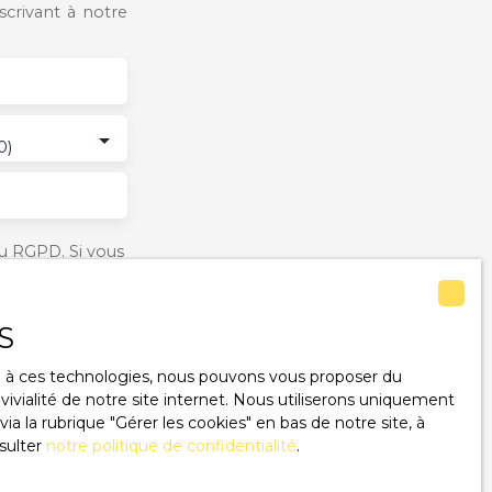
crivant à notre
0)
u RGPD. Si vous
éphonique, vous
ge
le site Internet
S
ce à ces technologies, nous pouvons vous proposer du
ivialité de notre site internet. Nous utiliserons uniquement
 la rubrique ″Gérer les cookies″ en bas de notre site, à
lez consulter
sulter
notre politique de confidentialité
.