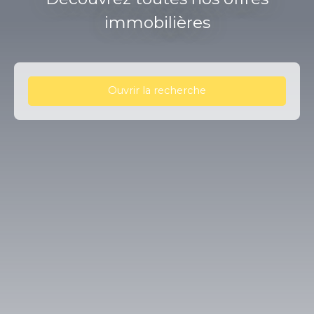
immobilières
Ouvrir la recherche
Type d'offre
Vente
Type de bien
Maison
Localisation
Dennevy (71510)
Budget max (€)
Surface min (m²)