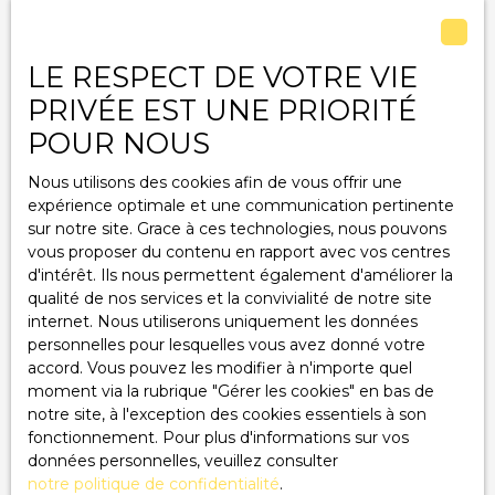
quelques petits travaux soient à prévoir pour
personnaliser cette demeure à votre image, l’essentiel
Pièces min
est là : une structure solide, des espaces fonctionnels et
LE RESPECT DE VOTRE VIE
un vrai potentiel pour en faire une belle maison
J'accepte le traitement de mes données
PRIVÉE EST UNE PRIORITÉ
familiale. Proche de : Commerces, écoles, transports en
personnelles conformément au RGPD. Si vous ne
commun (moins de 10 min), Accès aux axes routiers
POUR NOUS
souhaitez pas faire l'objet de prospection
majeurs (moins de 20 min), Services médicaux (moins
commerciale par voie téléphonique, vous pouvez
de 15 min). Cette maison est proposée à la vente pour
Nous utilisons des cookies afin de vous offrir une
vous inscrire gratuitement sur la liste d'opposition
325 000 €. Honoraires à la charge du vendeur. Cette
expérience optimale et une communication pertinente
au démarchage téléphonique, prévu par l'article
maison a une classe énergie C ( 153 kWh/m²/an). La
sur notre site. Grace à ces technologies, nous pouvons
L223-1 du code de la consommation, sur le site
classe climat est, quant à elle, notée C, impliquant de
vous proposer du contenu en rapport avec vos centres
Internet www.bloctel.gouv.fr ou par courrier
faibles émissions de gaz à effet de serre (de l'ordre de
d'intérêt. Ils nous permettent également d'améliorer la
adressé à :
23 Kg CO2/m²/an). Le montant des dépenses annuelles
qualité de nos services et la convivialité de notre site
d'énergie pour un usage standard est estimé entre
internet. Nous utiliserons uniquement les données
Société Worldline, Service Bloctel, CS 61311, 41013
2860 € et 3930 € en 2023. Les informations sur les
personnelles pour lesquelles vous avez donné votre
BLOIS CEDEX.
risques auxquels ce bien est exposé sont disponibles
accord. Vous pouvez les modifier à n'importe quel
sur le site Géorisques : www. georisques. gouv. fr.
moment via la rubrique ″Gérer les cookies″ en bas de
Pour en savoir plus sur le traitement de vos
Contactez Vincent PERRIN au O7. 88. 53. 18. 02 pour
notre site, à l'exception des cookies essentiels à son
données personnelles, veuillez consulter notre
obtenir de plus amples renseignements sur cette
fonctionnement. Pour plus d'informations sur vos
politique de confidentialité
.
maison située sur la commune de Dennevy. CBF
données personnelles, veuillez consulter
Conseils Chalon-sur-Saône 21 rue de la banque 71100
notre politique de confidentialité
.