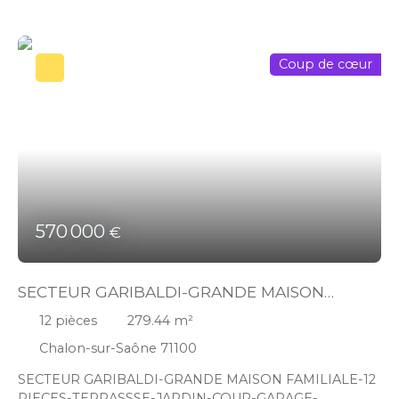
Coup de cœur
570 000
€
SECTEUR GARIBALDI-GRANDE MAISON
FAMILIALE-12 PIECES-TERRASSSE-JARDIN-
12
pièces
279.44
m²
COUR-GARAGE-APPARTEMENT LOUE.
Chalon-sur-Saône 71100
SECTEUR GARIBALDI-GRANDE MAISON FAMILIALE-12
PIECES-TERRASSSE-JARDIN-COUR-GARAGE-