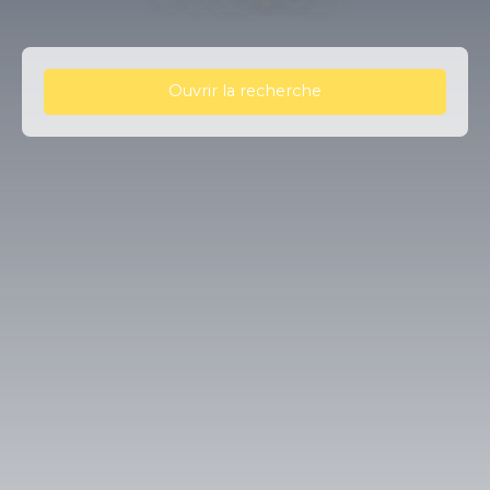
Ouvrir la recherche
Type d'offre
Vente
Type de bien
Maison
Localisation
Ardes (63420)
Budget max (€)
Surface min (m²)
Rechercher