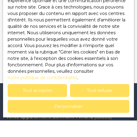
expérience optimale et une communication pertinente
sur notre site. Grace à ces technologies, nous pouvons
Société Worldline, Service Bloctel, CS 61311, 41013
vous proposer du contenu en rapport avec vos centres
BLOIS CEDEX.
d'intérêt. Ils nous permettent également d'améliorer la
qualité de nos services et la convivialité de notre site
Pour en savoir plus sur le traitement de vos
internet. Nous utiliserons uniquement les données
données personnelles, veuillez consulter notre
personnelles pour lesquelles vous avez donné votre
politique de confidentialité
.
accord. Vous pouvez les modifier à n'importe quel
moment via la rubrique ″Gérer les cookies″ en bas de
Recevoir des annonces
notre site, à l'exception des cookies essentiels à son
fonctionnement. Pour plus d'informations sur vos
données personnelles, veuillez consulter
notre politique de confidentialité
.
Tout accepter
Tout refuser
Je recherche un bien
Personnaliser
Vente appartement Clermont-Ferrand (63000)
Vente maison L'Abergement-Sainte-Colombe (71370)
Vente terrain Saint-Sernin-du-Bois (71200)