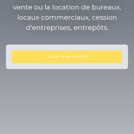
vente ou la location de bureaux,
locaux commerciaux, cession
d'entreprises, entrepôts.
Ouvrir la recherche
Type d'offre
Vente
Type de bien
Immobilier Pro
Localisation
Aubière (63170)
Budget max (€)