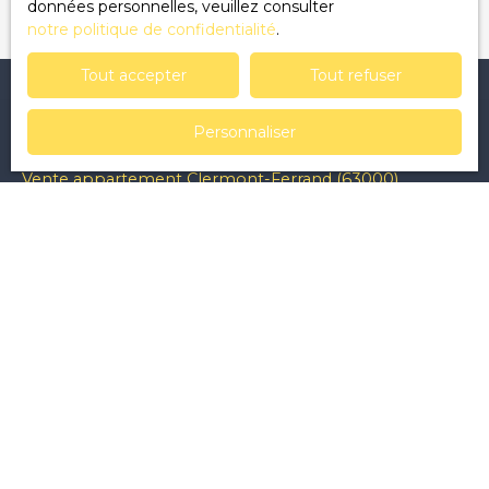
données personnelles, veuillez consulter
notre politique de confidentialité
.
Tout accepter
Tout refuser
Personnaliser
Je recherche un bien
Vente appartement Clermont-Ferrand (63000)
Vente maison L'Abergement-Sainte-Colombe (71370)
Vente terrain Saint-Sernin-du-Bois (71200)
Vente terrain Saint-Hilaire-la-Croix (63440)
Vente appartement Châtel-Guyon (63140)
Vente maison Le Creusot (71200)
Je suis propriétaire
Estimez votre bien