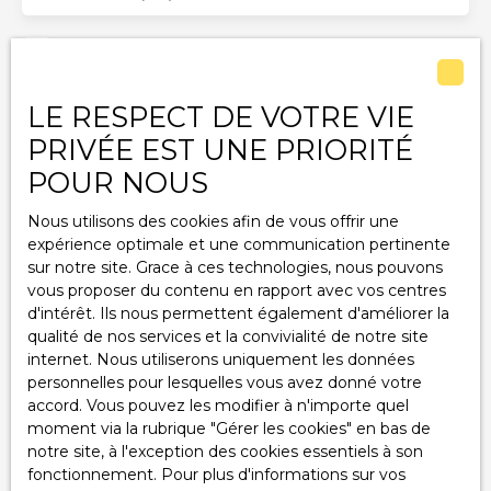
J'accepte le traitement de mes données
personnelles conformément au RGPD. Si vous ne
souhaitez pas faire l'objet de prospection
LE RESPECT DE VOTRE VIE
commerciale par voie téléphonique, vous pouvez
vous inscrire gratuitement sur la liste d'opposition
PRIVÉE EST UNE PRIORITÉ
au démarchage téléphonique, prévu par l'article
POUR NOUS
L223-1 du code de la consommation, sur le site
Internet www.bloctel.gouv.fr ou par courrier
Nous utilisons des cookies afin de vous offrir une
adressé à :
expérience optimale et une communication pertinente
sur notre site. Grace à ces technologies, nous pouvons
Société Worldline, Service Bloctel, CS 61311, 41013
vous proposer du contenu en rapport avec vos centres
BLOIS CEDEX.
d'intérêt. Ils nous permettent également d'améliorer la
qualité de nos services et la convivialité de notre site
Pour en savoir plus sur le traitement de vos
internet. Nous utiliserons uniquement les données
données personnelles, veuillez consulter notre
personnelles pour lesquelles vous avez donné votre
politique de confidentialité
.
accord. Vous pouvez les modifier à n'importe quel
moment via la rubrique ″Gérer les cookies″ en bas de
notre site, à l'exception des cookies essentiels à son
Recevoir des annonces
fonctionnement. Pour plus d'informations sur vos