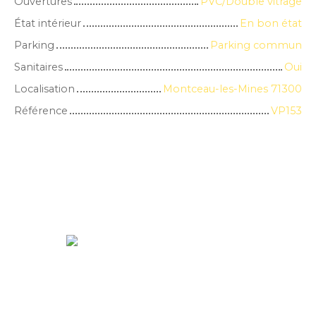
Ouvertures
PVC/Double vitrage
État intérieur
En bon état
Parking
Parking commun
Sanitaires
Oui
Localisation
Montceau-les-Mines 71300
Référence
VP153