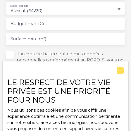
Localisation
Ascarat (64220)
Budget max (€)
Surface min (m²)
J'accepte le traitement de mes données
personnelles conformément au RGPD. Si vous ne
souhaitez pas faire l'objet de prospection
commerciale par voie téléphonique, vous pouvez
vous inscrire gratuitement sur la liste d'opposition
LE RESPECT DE VOTRE VIE
au démarchage téléphonique, prévu par l'article
PRIVÉE EST UNE PRIORITÉ
L223-1 du code de la consommation, sur le site
Internet www.bloctel.gouv.fr ou par courrier
POUR NOUS
adressé à :
Nous utilisons des cookies afin de vous offrir une
Société Worldline, Service Bloctel, CS 61311, 41013
expérience optimale et une communication pertinente
BLOIS CEDEX.
sur notre site. Grace à ces technologies, nous pouvons
vous proposer du contenu en rapport avec vos centres