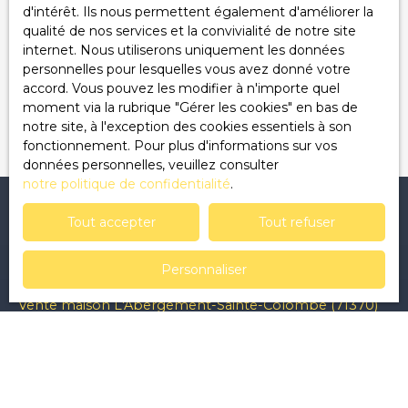
Pour en savoir plus sur le traitement de vos
d'intérêt. Ils nous permettent également d'améliorer la
données personnelles, veuillez consulter notre
qualité de nos services et la convivialité de notre site
politique de confidentialité
.
internet. Nous utiliserons uniquement les données
personnelles pour lesquelles vous avez donné votre
accord. Vous pouvez les modifier à n'importe quel
Recevoir des annonces
moment via la rubrique ″Gérer les cookies″ en bas de
notre site, à l'exception des cookies essentiels à son
fonctionnement. Pour plus d'informations sur vos
données personnelles, veuillez consulter
notre politique de confidentialité
.
Tout accepter
Tout refuser
Je recherche un bien
Personnaliser
Vente appartement Clermont-Ferrand (63000)
Vente maison L'Abergement-Sainte-Colombe (71370)
Vente terrain Saint-Sernin-du-Bois (71200)
Vente terrain Saint-Hilaire-la-Croix (63440)
Vente appartement Châtel-Guyon (63140)