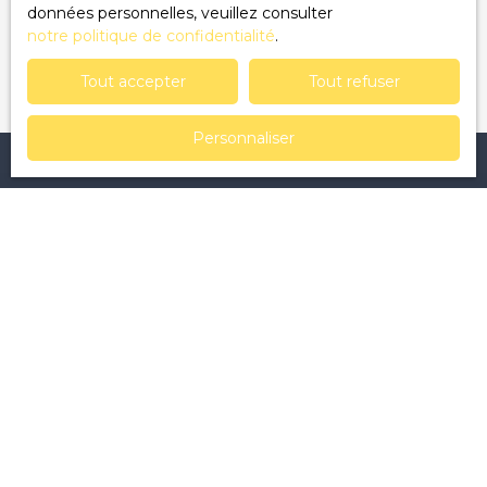
données personnelles, veuillez consulter
notre politique de confidentialité
.
Recevoir des annonces
Tout accepter
Tout refuser
Personnaliser
Je recherche un bien
Vente appartement Clermont-Ferrand (63000)
Vente maison L'Abergement-Sainte-Colombe (71370)
Vente terrain Saint-Sernin-du-Bois (71200)
Vente terrain Saint-Hilaire-la-Croix (63440)
Vente appartement Châtel-Guyon (63140)
Vente maison Le Creusot (71200)