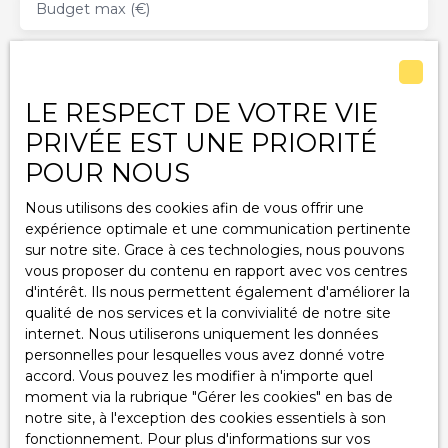
Budget max (€)
Pour plus d'informations, contacter Fethi au O7. 81. 85.
O6. 63 Honoraires à la charge acquéreur. « Les
informations sur les risques auxquels ce bien est exposé
Surface min (m²)
sont disponibles sur le site Géorisques : www.
georisques. gouv. fr » (C. envir. , art. R. 125-25, I). CBF
LE RESPECT DE VOTRE VIE
J'accepte le traitement de mes données
conseils 11 rue Alfred Punett 63140 Châtel-Guyon,
personnelles conformément au RGPD. Si vous ne
PRIVÉE EST UNE PRIORITÉ
exerçant l'activité de transactions sur immeubles et
souhaitez pas faire l'objet de prospection
fonds de commerces, immatriculation 892 965 708 R.
POUR NOUS
commerciale par voie téléphonique, vous pouvez
C. S Clermont-Ferrand. Titulaire de la carte
vous inscrire gratuitement sur la liste d'opposition
professionnelle n°CPI 6302 2021 000 000 005 délivrée
Nous utilisons des cookies afin de vous offrir une
au démarchage téléphonique, prévu par l'article
par le président de la chambre de commerce et de
expérience optimale et une communication pertinente
L223-1 du code de la consommation, sur le site
l'industrie de Clermont-Ferrand.
sur notre site. Grace à ces technologies, nous pouvons
Internet www.bloctel.gouv.fr ou par courrier
vous proposer du contenu en rapport avec vos centres
adressé à :
d'intérêt. Ils nous permettent également d'améliorer la
qualité de nos services et la convivialité de notre site
Société Worldline, Service Bloctel, CS 61311, 41013
internet. Nous utiliserons uniquement les données
BLOIS CEDEX.
personnelles pour lesquelles vous avez donné votre
accord. Vous pouvez les modifier à n'importe quel
Pour en savoir plus sur le traitement de vos
moment via la rubrique ″Gérer les cookies″ en bas de
données personnelles, veuillez consulter notre
notre site, à l'exception des cookies essentiels à son
politique de confidentialité
.
fonctionnement. Pour plus d'informations sur vos