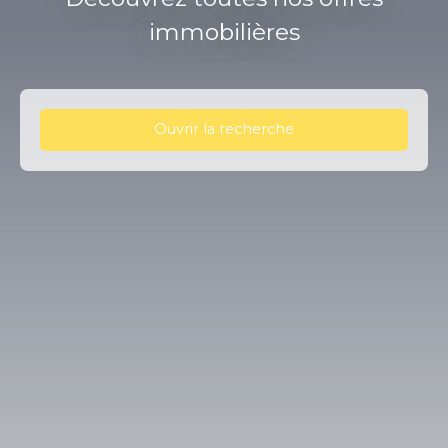
immobilières
Ouvrir la recherche
Type d'offre
Vente
Type de bien
Appartement
Localisation
Vichy (03200)
Budget max (€)
Surface min (m²)