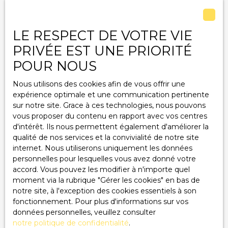
envir. , art. R. 125-25, I). CBF conseils 61 bd Gustave
Flaubert 63000 CLERMONT FERRAND, exerçant
Pièces min
l'activité de transactions sur immeubles et fonds de
LE RESPECT DE VOTRE VIE
commerces, immatriculation 892 965 708 R. C. S
J'accepte le traitement de mes données
PRIVÉE EST UNE PRIORITÉ
Clermont-Ferrand. Titulaire de la carte professionnelle
personnelles conformément au RGPD. Si vous ne
n°CPI 6302 2021 000 000 005 délivrée par le président
POUR NOUS
souhaitez pas faire l'objet de prospection
de la chambre de commerce et de l'industrie de
commerciale par voie téléphonique, vous pouvez
Clermont-Ferrand. Bien soumis aux statuts de la
Nous utilisons des cookies afin de vous offrir une
vous inscrire gratuitement sur la liste d'opposition
copropriété.
expérience optimale et une communication pertinente
au démarchage téléphonique, prévu par l'article
sur notre site. Grace à ces technologies, nous pouvons
L223-1 du code de la consommation, sur le site
vous proposer du contenu en rapport avec vos centres
Internet www.bloctel.gouv.fr ou par courrier
d'intérêt. Ils nous permettent également d'améliorer la
adressé à :
qualité de nos services et la convivialité de notre site
internet. Nous utiliserons uniquement les données
Société Worldline, Service Bloctel, CS 61311, 41013
personnelles pour lesquelles vous avez donné votre
BLOIS CEDEX.
accord. Vous pouvez les modifier à n'importe quel
moment via la rubrique ″Gérer les cookies″ en bas de
Pour en savoir plus sur le traitement de vos
notre site, à l'exception des cookies essentiels à son
données personnelles, veuillez consulter notre
fonctionnement. Pour plus d'informations sur vos
politique de confidentialité
.
données personnelles, veuillez consulter
notre politique de confidentialité
.