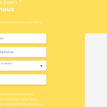
e bien ?
nous
viendrons vers vous dans
om
léphone
 souhaitez
onnées personnelles
 souhaitez pas faire
e par voie téléphonique,