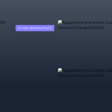
A voir absolument
ses
Acheter
Louer
Estimez votre bien
Estimation immob