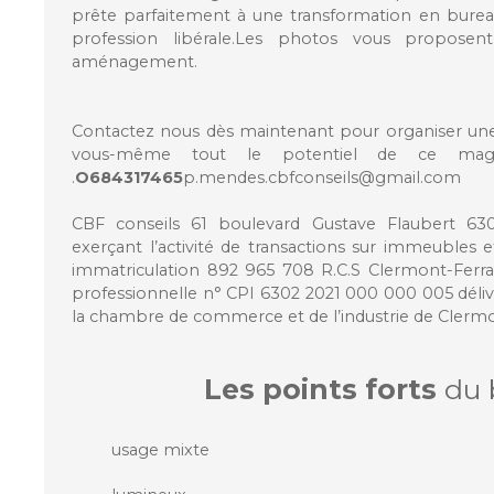
prête parfaitement à une transformation en burea
profession libérale.Les photos vous proposen
aménagement.
Contactez nous dès maintenant pour organiser une 
vous-même tout le potentiel de ce magn
.
O684317465
p.mendes.cbfconseils@gmail.com
CBF conseils 61 boulevard Gustave Flaubert 63
exerçant l’activité de transactions sur immeubles
immatriculation 892 965 708 R.C.S Clermont-Ferran
professionnelle n° CPI 6302 2021 000 000 005 déliv
la chambre de commerce et de l’industrie de Clerm
Les points forts
du 
usage mixte