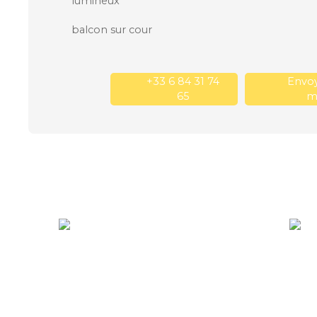
lumineux
balcon sur cour
+33 6 84 31 74
Envoy
65
ma