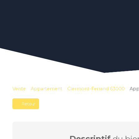
Vente
Appartement
Clermont-Ferrand 63000
App
Retour
Descriptif
du bie