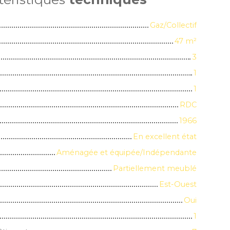
Gaz/Collectif
47
m²
3
1
1
RDC
1966
En excellent état
Aménagée et équipée/Indépendante
Partiellement meublé
Est-Ouest
Oui
1