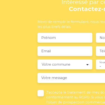
Intéressé par c
Contactez-
Merci de remplir le formulaire, nous re
les plus brefs délais.
Prénom
N
Email
Té
Vous
Votre commune
-
Votre message
J'accepte le traitement de mes d
conformément au RGPD. Si vous ne
l'objet de prospection commercial