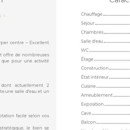
Chauffage
:
4
Séjour
Chambres
Salle d'eau
per centre – Excellent
WC
nt offre de nombreuses
Étage
n que pour une activité
Construction
État intérieur
 dont actuellement 2
Cuisine
e.une salle d'eau et un
Ameublement
Exposition
Cave
tation facile selon vos
Balcon
tratégique, le bien se