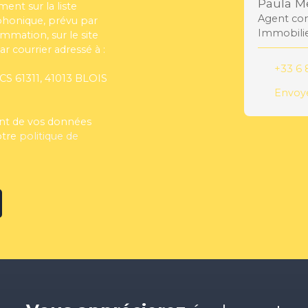
Paula M
ent sur la liste
Agent com
phonique, prévu par
Immobili
ommation, sur le site
r courrier adressé à :
+33 6 
 CS 61311, 41013 BLOIS
Envoye
ment de vos données
otre
politique de