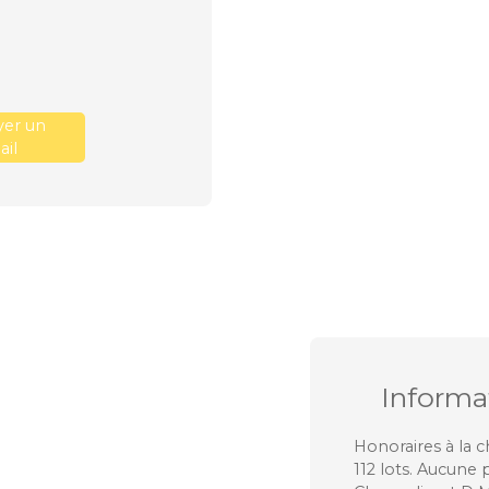
er un
il
Informa
Honoraires à la 
112 lots. Aucune 