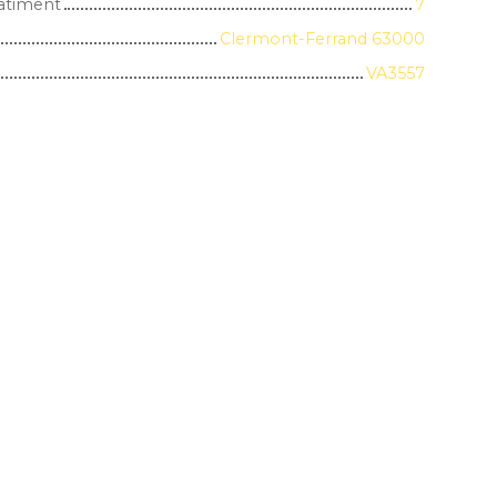
âtiment
7
Clermont-Ferrand 63000
VA3557