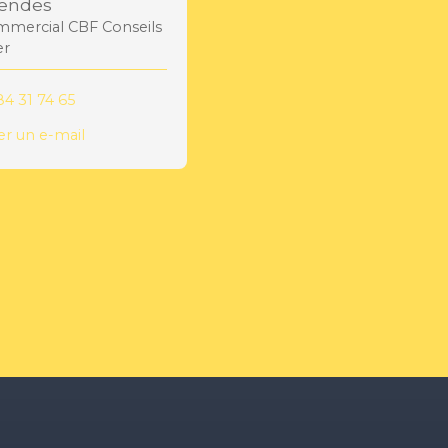
endes
mercial CBF Conseils
er
84 31 74 65
r un e-mail