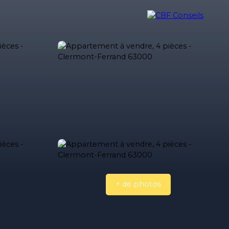
ilière
Nos biens vendus
Nos honoraires
Blog
Contact
+ de photos