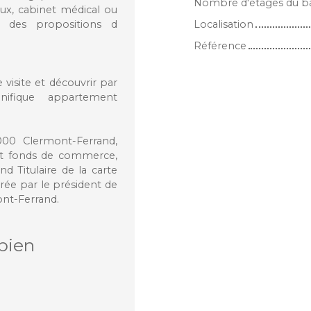
Nombre d'étages du b
ux, cabinet médical ou
t des propositions d
Localisation
Référence
visite et découvrir par
ifique appartement
000 Clermont-Ferrand,
 et fonds de commerce,
d Titulaire de la carte
rée par le président de
ont-Ferrand.
bien