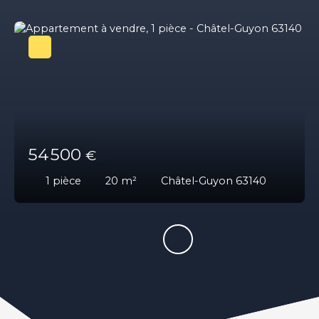
54 500
€
1
pièce
20
m²
Châtel-Guyon 63140