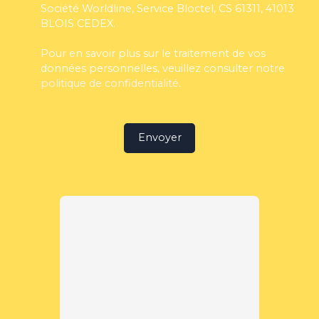
Société Worldline, Service Bloctel, CS 61311, 41013
BLOIS CEDEX.
Pour en savoir plus sur le traitement de vos
données personnelles, veuillez consulter notre
politique de confidentialité
.
Envoyer