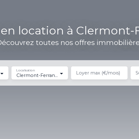
n location à Clermont-
écouvrez toutes nos offres immobilièr
Localisation
Loyer max (€/mois)
S
Clermont-Ferrand (63000)