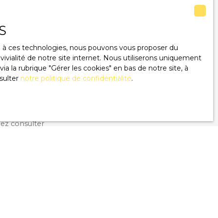
S
u RGPD. Si vous
ce à ces technologies, nous pouvons vous proposer du
éphonique, vous
ivialité de notre site internet. Nous utiliserons uniquement
ge
 la rubrique ″Gérer les cookies″ en bas de notre site, à
le site Internet
sulter
notre politique de confidentialité
.
lez consulter