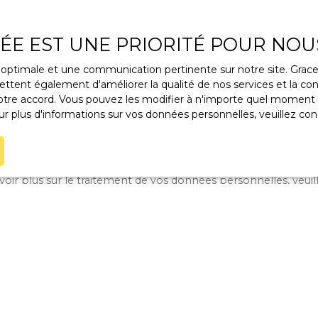
/mois)
Surface min (m²)
Pièces min
VÉE EST UNE PRIORITÉ POUR NOU
 le traitement de mes données personnelles conformément a
ce optimale et une communication pertinente sur notre site. Gra
ez pas faire l'objet de prospection commerciale par voie tél
ttent également d'améliorer la qualité de nos services et la conv
s inscrire gratuitement sur la liste d'opposition au démarcha
re accord. Vous pouvez les modifier à n'importe quel moment via
ue, prévu par l'article L223-1 du code de la consommation, sur 
r plus d'informations sur vos données personnelles, veuillez con
l.gouv.fr ou par courrier adressé à :
rldline, Service Bloctel, CS 61311, 41013 BLOIS CEDEX.
voir plus sur le traitement de vos données personnelles, veuil
tique de confidentialité
.
Recevoir des annonces