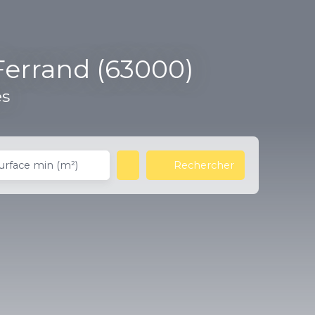
Ferrand (63000)
es
Rechercher
urface min (m²)