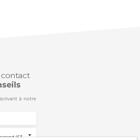
 contact
seils
crivant à notre
Clermont-Ferrand (63000)