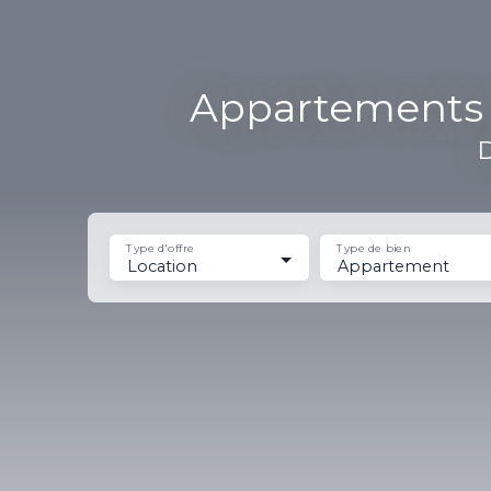
Appartements e
D
Type d'offre
Type de bien
Location
Appartement