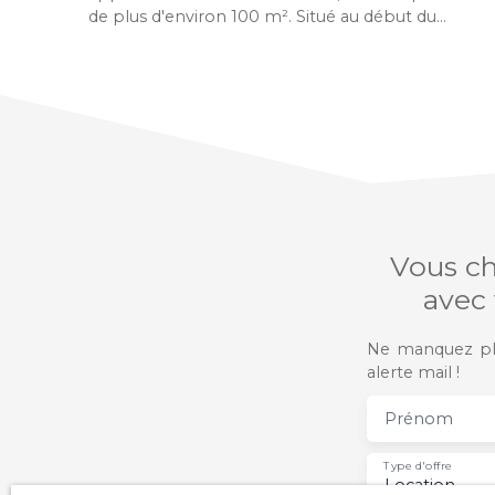
de plus d'environ 100 m². Situé au début du
boulevard Lafayette, et à proximité immédiate
du jardin Lecoq. Découvrez un appartement qui
allie charme et confort au quotidien dans une
résidence calme et sécurisée. L'appartement se
compose d'un bel espace de vie de près de 40
m² donnant accès à une grande terrasse, couloir
desservant trois chambres, une salle de bains et
des WC indépendants. Côté praticité, une
buanderie et de nombreux placards de
rangement sont présents au sein de
Vous ch
l’appartement. Cet appartement entièrement
avec
meublé est un véritable coup de cœur, conçu
pour allier praticité et esthétique. Le
stationnement intérieur vous garantit une
Ne manquez plu
sécurité optimale pour votre véhicule, tandis
alerte mail !
que le 2ᵉ étage sur 4 offre une tranquillité
appréciable. Niché dans un cadre de vie
Prénom
privilégié, cet appartement vous offre un accès
facile à toutes les commodités essentielles. À
Type d'offre
proximité immédiate, vous trouverez des
Location