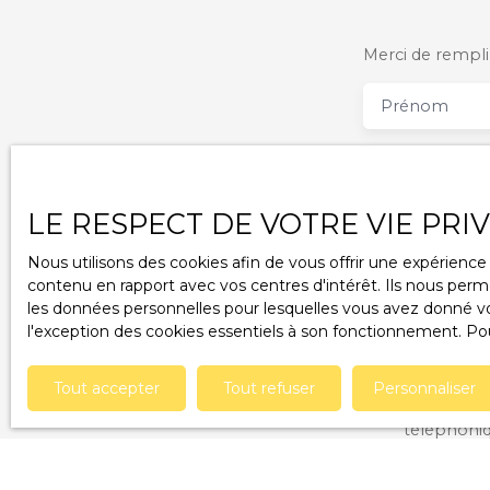
Merci de remplir
Prénom
Email
LE RESPECT DE VOTRE VIE PRI
Votre comm
Nous utilisons des cookies afin de vous offrir une expérien
contenu en rapport avec vos centres d'intérêt. Ils nous perme
Votre messa
les données personnelles pour lesquelles vous avez donné vot
l'exception des cookies essentiels à son fonctionnement. Pou
J'accepte
ne souhait
Tout accepter
Tout refuser
Personnaliser
pouvez vou
téléphoniq
www.blocte