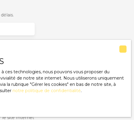
délais.
S
ce à ces technologies, nous pouvons vous proposer du
ivialité de notre site internet. Nous utiliserons uniquement
 la rubrique ″Gérer les cookies″ en bas de notre site, à
sulter
notre politique de confidentialité
.
u RGPD. Si vous
éphonique, vous
ge
le site Internet