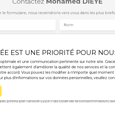
Contactez
Mohamed DIEYE
 le formulaire, nous reviendrons vers vous dans les plus brefs 
Nom
Téléphone
VÉE EST UNE PRIORITÉ POUR NOU
Vous souhaitez
une
-
ce optimale et une communication pertinente sur notre site. Gra
ttent également d'améliorer la qualité de nos services et la conv
ge
re accord. Vous pouvez les modifier à n'importe quel moment via
r plus d'informations sur vos données personnelles, veuillez con
 le traitement de mes données personnelles conformément a
ez pas faire l'objet de prospection commerciale par voie tél
s inscrire gratuitement sur la liste d'opposition au démarcha
ue, prévu par l'article L223-1 du code de la consommation, sur 
l.gouv.fr ou par courrier adressé à :