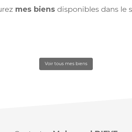
urez
mes biens
disponibles dans le 
Voir tous mes biens