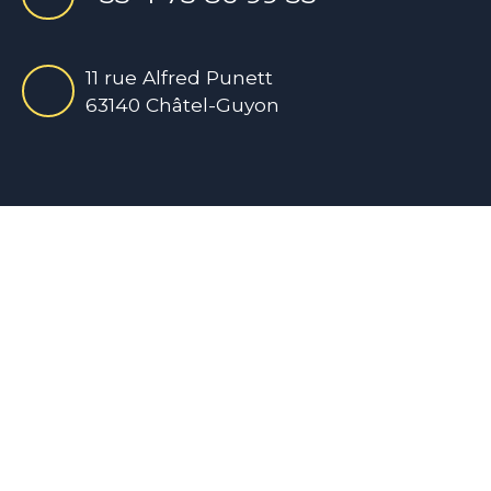
11 rue Alfred Punett
63140 Châtel-Guyon