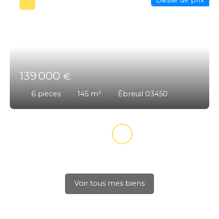
139 000
€
6
pièces
145
m²
Ébreuil 03450
Voir tous mes biens