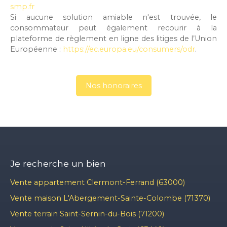
smp.fr
Si aucune solution amiable n'est trouvée, le
consommateur peut également recourir à la
plateforme de règlement en ligne des litiges de l’Union
Européenne :
https://ec.europa.eu/consumers/odr
.
Nos honoraires
Je recherche un bien
Vente appartement Clermont-Ferrand (63000)
Vente maison L'Abergement-Sainte-Colombe (71370)
Vente terrain Saint-Sernin-du-Bois (71200)