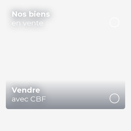
Nos biens
en vente
Vendre
avec CBF